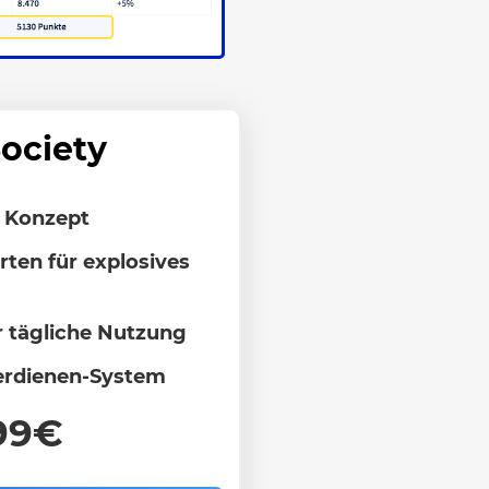
Society
s Konzept
ten für explosives
r tägliche Nutzung
verdienen-System
99€