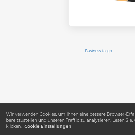
Business to-go
Wir verwenden Cookies, um Ihnen eine bessere Browser-Erfahr
bereitzustellen und unseren Traffic zu analysieren. Lesen Si
ACHTUNG!
Das An
klicken.
Cookie Einstellungen