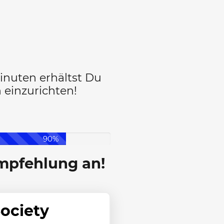
inuten erhältst Du
 einzurichten!
90%
mpfehlung an!
Society