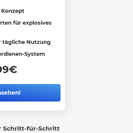
s Konzept
ten für explosives
r tägliche Nutzung
verdienen-System
99€
nsehen!
r Schritt-für-Schritt