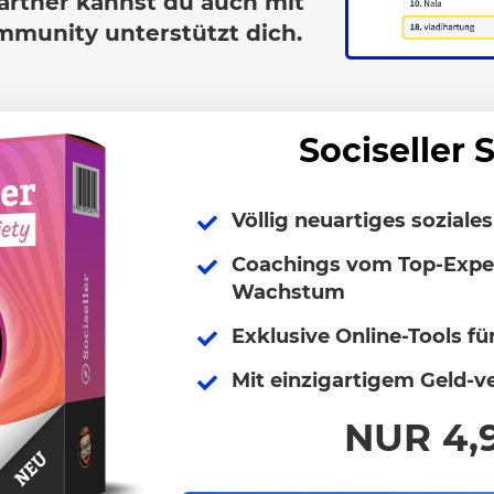
rtner kannst du auch mit
mmunity unterstützt dich.
Sociseller 
Völlig neuartiges soziale
Coachings vom Top-Exper
Wachstum
Exklusive Online-Tools fü
Mit einzigartigem Geld-
NUR 4,