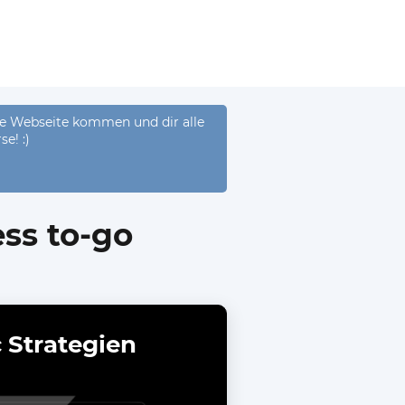
ese Webseite kommen und dir alle
e! :)
ss to-go
c Strategien