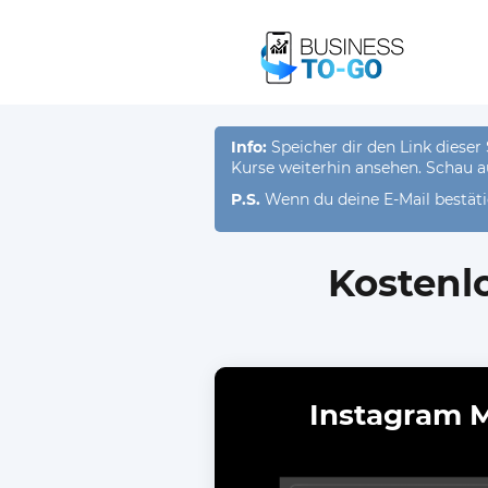
Info:
Speicher dir den Link dieser
Kurse weiterhin ansehen. Schau 
P.S.
Wenn du deine E-Mail bestäti
Kostenl
Instagram 