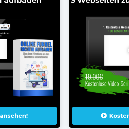
l aufbauen
3 Webseiten z
 ansehen!
Koste