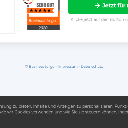
Jetzt für
Klicke jetzt auf den Button
©
Business to-go
-
Impressum
-
Datenschutz
ung zu bieten, Inhalte und Anzeigen zu personalisieren, Funkti
e, wie wir Cookies verwenden und wie Sie sie steuern können, ind