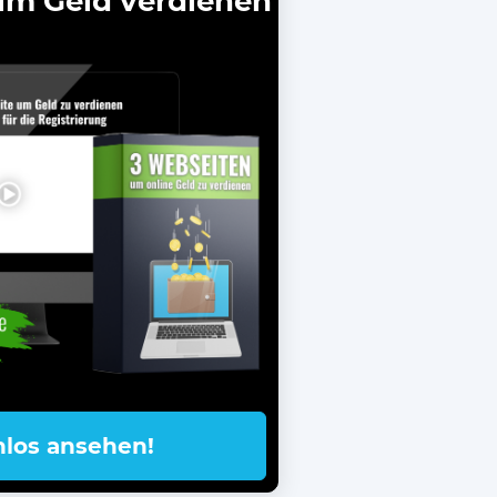
um Geld verdienen
nlos ansehen!