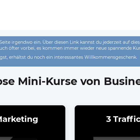
 Seite irgendwo ein. Über diesen Link kannst du jederzeit auf di
auch öfter vorbei, es kommen immer wieder neue spannende Kurs
gst, erhältst du noch ein interessantes Willkommensgeschenk.
ose Mini-Kurse von Busine
Marketing
3 Traffi