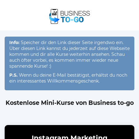
Info:
Speicher dir den Link dieser Seite irgendwo ein.
Über diesen Link kannst du jederzeit auf diese Webseite
kommen und dir alle Kurse weiterhin ansehen. Schau
auch öfter vorbei, es kommen immer wieder neue
spannende Kurse! :)
P.S.
Wenn du deine E-Mail bestätigst, erhältst du noch
ein interessantes Willkommensgeschenk.
Kostenlose Mini-Kurse von Business to-go
Instagram Marketing