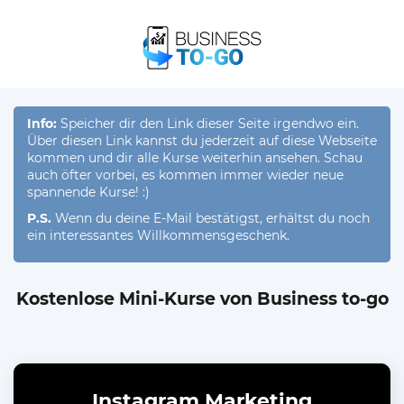
Info:
Speicher dir den Link dieser Seite irgendwo ein.
Über diesen Link kannst du jederzeit auf diese Webseite
kommen und dir alle Kurse weiterhin ansehen. Schau
auch öfter vorbei, es kommen immer wieder neue
spannende Kurse! :)
P.S.
Wenn du deine E-Mail bestätigst, erhältst du noch
ein interessantes Willkommensgeschenk.
Kostenlose Mini-Kurse von Business to-go
Instagram Marketing