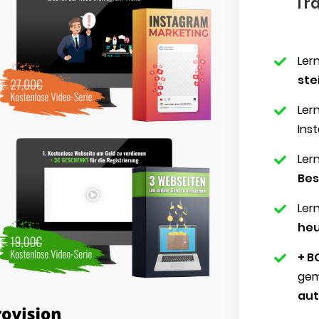
Tra
Ler
ste
Ler
Ins
Ler
Bes
Ler
heu
+ B
gem
aut