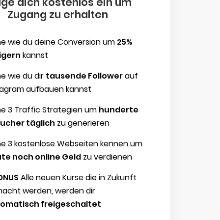
ge dich kostenlos ein um
Zugang zu erhalten
ne wie du deine Conversion um
25%
igern
kannst
ne wie du dir
tausende Follower
auf
tagram aufbauen kannst
ne 3 Traffic Strategien um
hunderte
ucher täglich
zu generieren
ne 3 kostenlose Webseiten kennen um
te noch online Geld
zu verdienen
ONUS
Alle neuen Kurse die in Zukunft
acht werden, werden dir
omatisch freigeschaltet