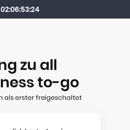
02
06
53
24
g zu all
iness to-go
h als erster freigeschaltet