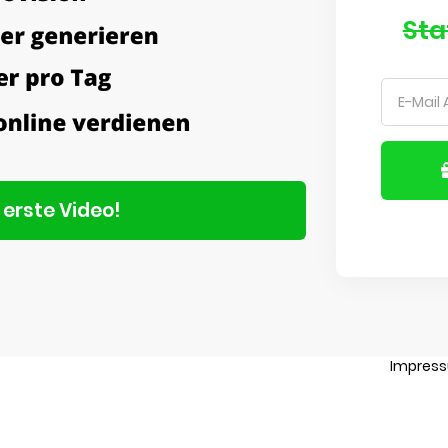
Sta
s erste Video!
Impres