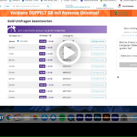
41
Duration
Loaded
:
100.00%