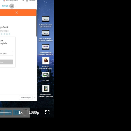
1x
1080p
Playback
Quality
Fullscreen
Rate