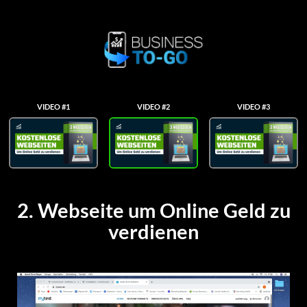
VIDEO #1
VIDEO #2
VIDEO #3
2. Webseite um Online Geld zu
verdienen